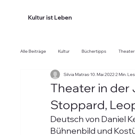
Kultur ist Leben
Alle Beiträge
Kultur
Büchertipps
Theater
Silvia Matras
10. Mai 2022
2 Min. Le
Diverses
Essen und Trinken
Hotels
Theater in der
Stoppard, Leo
Deutsch von Daniel K
Bühnenbild und Kostüm