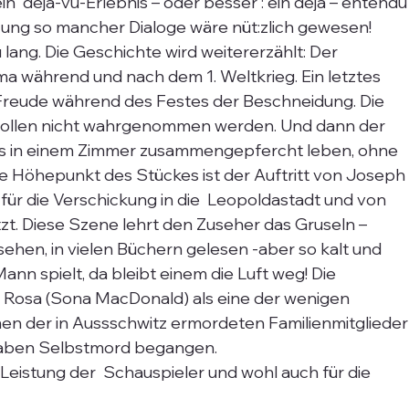
  déjà-vu-Erlebnis – oder besser : ein déjà – entendu
ung so mancher Dialoge wäre nüt:zlich gewesen! 
lang. Die Geschichte wird weitererzählt: Der 
ma während und nach dem 1. Weltkrieg. Ein letztes 
eude während des Festes der Beschneidung. Die 
ollen nicht wahrgenommen werden. Und dann der 
s in einem Zimmer zusammengepfercht leben, ohne 
 Höhepunkt des Stückes ist der Auftritt von Joseph
lie für die Verschickung in die  Leopoldastadt und von 
etzt. Diese Szene lehrt den Zuseher das Gruseln – 
ehen, in vielen Büchern gelesen -aber so kalt und 
nn spielt, da bleibt einem die Luft weg! Die 
r Rosa (Sona MacDonald) als eine der wenigen 
en der in Aussschwitz ermordeten Familienmitglieder
, haben Selbstmord begangen. 
eistung der  Schauspieler und wohl auch für die 