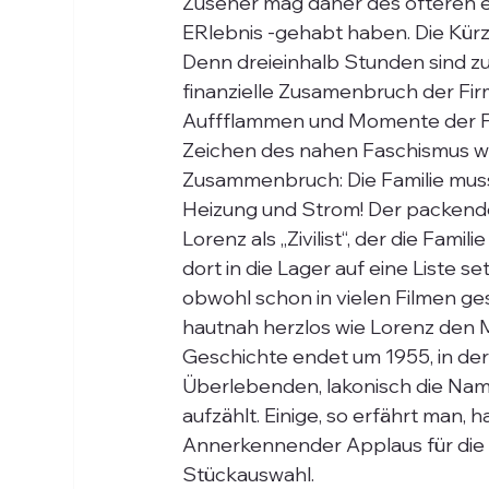
Zuseher mag daher des öfteren ein
ERlebnis -gehabt haben. Die Kürz
Denn dreieinhalb Stunden sind zu 
finanzielle Zusamenbruch der Fir
Auffflammen und Momente der Fr
Zeichen des nahen Faschismus w
Zusammenbruch: Die Familie mus
Heizung und Strom! Der packende
Lorenz als „Zivilist“, der die Fami
dort in die Lager auf eine Liste s
obwohl schon in vielen Filmen ges
hautnah herzlos wie Lorenz den Ma
Geschichte endet um 1955, in de
Überlebenden, lakonisch die Nam
aufzählt. Einige, so erfährt man
Annerkennender Applaus für die L
Stückauswahl.