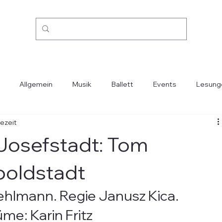
Allgemein
Musik
Ballett
Events
Lesung
sezeit
Kino
Mode
Oper
Reisen
Städte-Länder
 Josefstadt: Tom
poldstadt
ehlmann. Regie Janusz Kica. 
e: Karin Fritz