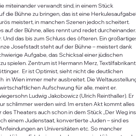
wie miteinander verwandt sind, in einem Stück 
 die Bühne zu bringen, das ist eine Herkulesaufgabe!
rös meistert, in manchen Szenen jedoch scheitert. 
es auf der Bühne, alles rennt und redet durcheinander.
 Und das bis zum Schluss des öfteren. Ein großartige
nze Josefstadt steht auf der Bühne – meistert dank 
hwierige Aufgabe, das Schicksal einer jüdischen 
 zu spielen. Zentrum ist Hermann Merz, Textilfabrikant
inger.  Er ist Optimist, sieht nicht die deutlichen 
h  in Wien immer mehr ausbreitet. Die Weltausstellun
wirtschaftlichen Aufschwung für alle, meint er. 
egersohn Ludwig Jakobowicz (Ulrich Reinthaller). Er 
 nur schlimmer werden wird. Im ersten Akt kommt alles 
r des Theaters auch schon in dem Stück „Der Weg ins
ach einem Judenstaat, konvertierte Juden – sind es 
Anfeindungen an Universitäten etc. So mancher 