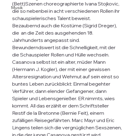
(Bett)Szenen choreographierte Ivana Stojkovic, 
Musik
die so nebenbei in acht verschiedenen Rollen ihr 
schauspielerisches Talent beweist. 
Bezaubernd auch die Kostüme (Sigrid Dreger), 
die  an die Zeit des ausgehenden 18. 
Jahrhunderts angepasst sind. 
Bewunderndswert ist die Schnelligkeit, mit der 
die Schauspieler Rollen und Hülle wechseln.
Casanova selbst ist ein alter, müder Mann 
(Hermann J. Kogler), der mit einer gewissen 
Altersresignation und Wehmut auf sein einst so 
buntes Leben zurückblickt: Einmal begehter 
Verführer, dann elender Gefangener, dann 
Spieler und Lebensgenießer. ER nimmts, wies 
kommt. All das erzählt er dem Schriftsteller 
Restif de la Bretonne (Bernie Feit), einem 
zufälligen Reisegefährten. Marc Mayr und Eric 
Lingens teilen sich die vergnüglichen Sexszenen, 
in die der junge Casanova gestürzt wird.