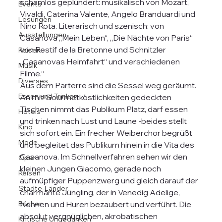
schamlos geplündert: musikalisch von Mozart, 
Events
Vivaldi, Caterina Valente, Angelo Branduardi und 
Lesungen
Nino Rota. Literarisch und szenisch: von 
Ausstellungen
Casanova „Mein Leben“, „Die Nächte von Paris“ 
von Restif de la Bretonne und Schnitzler 
Reisen
„Casanovas Heimfahrt“ und verschiedenen 
Musik
Filme.“
Diverses
Aus dem Parterre sind die Sessel weg geräumt. 
Essen und Trinken
An mit Gourmetköstlichkeiten gedeckten 
Tischen nimmt das Publikum Platz, darf essen 
Hotels
und trinken nach Lust und Laune -beides stellt 
Kino
sich sofort ein. Ein frecher Weiberchor begrüßt 
Mode
und begleitet das Publikum hinein in die Vita des 
Casanova. Im Schnellverfahren sehen wir den 
Oper
kleinen Jungen Giacomo, gerade noch 
Reisen
aufmüpfiger Puppenzwerg und gleich darauf der 
Städte-Länder
charmante Jüngling, der in Venedig Adelige, 
Bücher
Nonnen und Huren bezaubert und verführt. Die 
absolut vergnüglichen, akrobatischen 
Kritische Ungedanken