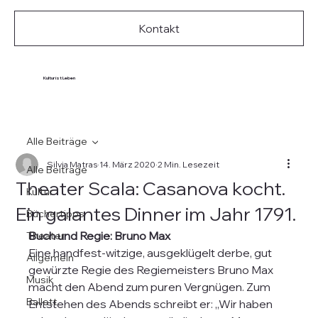
Kontakt
Kultur ist Leben
Alle Beiträge
Silvia Matras
14. März 2020
2 Min. Lesezeit
Alle Beiträge
Theater Scala: Casanova kocht.
Kultur
Ein galantes Dinner im Jahr 1791.
Büchertipps
Buch und Regie: Bruno Max
Theater
Eine handfest-witzige, ausgeklügelt derbe, gut 
Allgemein
gewürzte Regie des Regiemeisters Bruno Max 
Musik
macht den Abend zum puren Vergnügen. Zum 
Ballett
Entstehen des Abends schreibt er: „Wir haben 