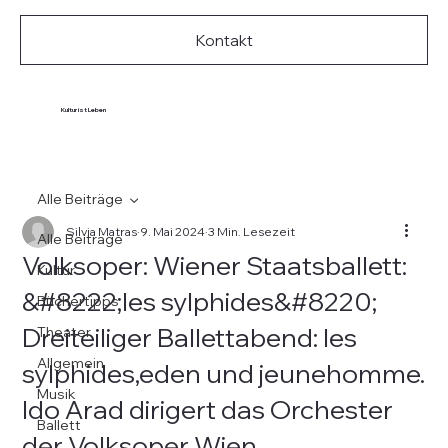
Kontakt
Kultur ist Leben
Alle Beiträge
Silvia Matras
9. Mai 2024
3 Min. Lesezeit
Alle Beiträge
Volksoper: Wiener Staatsballett:
Kultur
&#8222;les sylphides&#8220;
Büchertipps
Dreiteiliger Ballettabend: les
Theater
Allgemein
sylphides,eden und jeunehomme.
Musik
Ido Arad dirigert das Orchester
Ballett
der Volksoper Wien