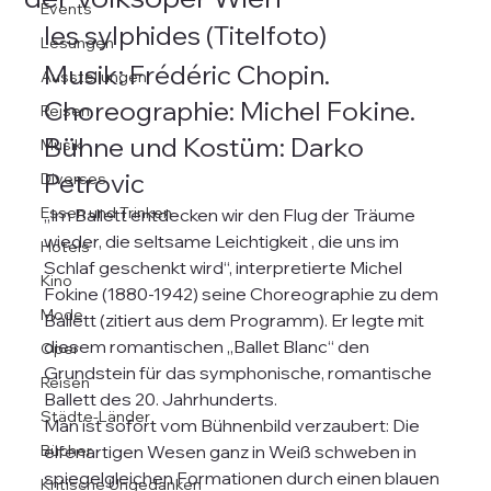
Events
les sylphides (Titelfoto)
Lesungen
Musik: Frédéric Chopin. 
Ausstellungen
Choreographie: Michel Fokine. 
Reisen
Bühne und Kostüm: Darko 
Musik
Petrovic
Diverses
Essen und Trinken
„Im Ballett entdecken wir den Flug der Träume 
wieder, die seltsame Leichtigkeit , die uns im 
Hotels
Schlaf geschenkt wird“, interpretierte Michel 
Kino
Fokine (1880-1942) seine Choreographie zu dem 
Mode
Ballett (zitiert aus dem Programm). Er legte mit  
diesem romantischen „Ballet Blanc“ den 
Oper
Grundstein für das symphonische, romantische 
Reisen
Ballett des 20. Jahrhunderts.
Städte-Länder
Man ist sofort vom Bühnenbild verzaubert: Die 
Bücher
elfenartigen Wesen ganz in Weiß schweben in 
spiegelgleichen Formationen durch einen blauen 
Kritische Ungedanken