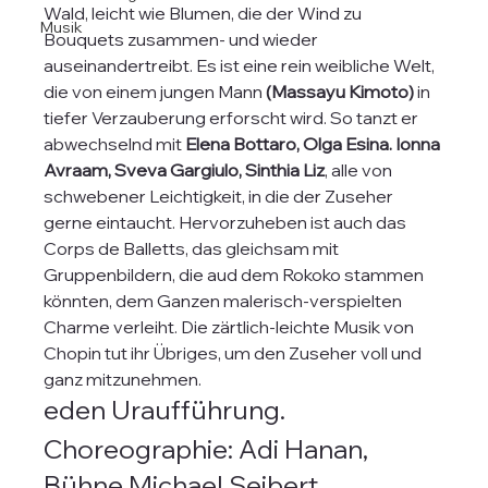
Wald, leicht wie Blumen, die der Wind zu 
Musik
Bouquets zusammen- und wieder 
auseinandertreibt. Es ist eine rein weibliche Welt, 
die von einem jungen Mann 
(Massayu Kimoto)
 in 
tiefer Verzauberung erforscht wird. So tanzt er 
abwechselnd mit
 Elena Bottaro, Olga Esina. Ionna 
Avraam, Sveva Gargiulo, Sinthia Liz
, alle von 
schwebener Leichtigkeit, in die der Zuseher 
gerne eintaucht. Hervorzuheben ist auch das 
Corps de Balletts, das gleichsam mit 
Gruppenbildern, die aud dem Rokoko stammen 
könnten, dem Ganzen malerisch-verspielten 
Charme verleiht. Die zärtlich-leichte Musik von 
Chopin tut ihr Übriges, um den Zuseher voll und 
ganz mitzunehmen.
eden Uraufführung.
Choreographie: Adi Hanan, 
Bühne Michael Seibert, 