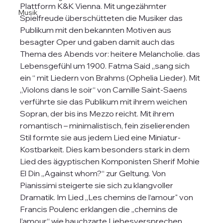
Plattform K&K Vienna. Mit ungezähmter 
Musik
Spielfreude überschütteten die Musiker das 
Publikum mit den bekannten Motiven aus 
besagter Oper und gaben damit auch das 
Thema des Abends vor: heitere Melancholie. das 
Lebensgefühl um 1900. Fatma Said „sang sich 
ein “ mit Liedern von Brahms (Ophelia Lieder). Mit 
„Violons dans le soir“ von Camille Saint-Saens 
verführte sie das Publikum mit ihrem weichen 
Sopran, der bis ins Mezzo reicht. Mit ihrem 
romantisch – minimalistisch, fein ziselierenden 
Stil formte sie aus jedem Lied eine Miniatur-
Kostbarkeit. Dies kam besonders stark in dem 
Lied des ägyptischen Komponisten Sherif Mohie 
El Din „Against whom?“ zur Geltung. Von 
Pianissimi steigerte sie sich zu klangvoller 
Dramatik. Im Lied „Les chemins de l‘
amour" von 
Francis Poulenc erklangen die „chemins de 
l’amour“ wie hauchzarte Liebesversprechen. 