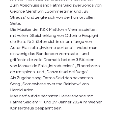
Zum Abschluss sang Fatma Said zwei Songs von 
George Gershwin: „Sommertime“ und „By 
Strauss“ und zeigte sich von der humorvollen 
Seite. 
Die Musiker der K&K Plattform Vienna spielten 
mit vollem Steicherklang von Ottorino Respighi 
die Suite Nr.3, übten sich in einem Tango von 
Astor Piazzolla: „Invierno porteno“ – wobei man 
ein wenig das Bandoneon vermisste – und 
griffen in die volle Dramatik bei den 3 Stücken 
von Manuel de Falla „Introduccion“, „El sombrero 
de tres picos“ und „Danza ritual del fuego“.
Als Zugabe sang Fatma Said den bekannten 
Song „Somewhere over the Rainbow“ von 
Harold Arlen.
Man darf auf die nächsten Liederabende mit 
Fatma Said am 11. und 29. Jänner 2024 im Wiener 
Konzerthaus gespannt sein.