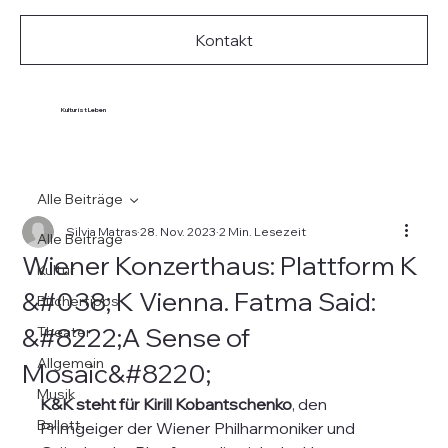
Kontakt
Kultur ist Leben
Alle Beiträge
Silvia Matras
28. Nov. 2023
2 Min. Lesezeit
Alle Beiträge
Wiener Konzerthaus: Plattform K
Kultur
&#038; K Vienna. Fatma Said:
Büchertipps
&#8222;A Sense of
Theater
Allgemein
Mosaic&#8220;
Musik
K&K steht für Kirill Kobantschenko
, den 
Ballett
Primgeiger der Wiener Philharmoniker und 