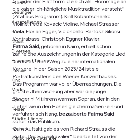
Gründer der Plattform, die sich als „Hommage an 
Events
die kaiserlich-königliche Musiktradition versteht“ 
Lesungen
(Zitat aus Programm). Kirill Kobantschenko: 
Ausstellungen
Violine, Petra Kovacic Violine, Michael Strasser 
Viola, Florian Egger, Violoncello, Bartosz Sikorsi 
Reisen
Kontrabass, Christoph Eggner Klavier.
Musik
Fatma Said
, geboren in Kairo, erhielt schon 
Diverses
zahlreiche Auszeichnungen in der Kategorie Lied 
Essen und Trinken
und ist auf dem Weg zu einer internationalen 
Karriere. In der Saison 2023/24 ist sie 
Hotels
Porträtkünstlerin des Wiener Konzerthauses.  
Kino
Das Programm war voller Überraschungen. Die 
Mode
größte Überraschung aber war die junge 
Sängerin! Mit ihrem warmen Sopran, der in den 
Oper
Tiefen wie in den Höhen gleichermaßen rein und 
Reisen
verführerisch klang
, bezauberte Fatma Said
Städte-Länder
sofort das Publikum. 
Bücher
 Zum Auftakt gab es von Richard Strauss die 
Suite „Der Rosenkavalier“, bearbeitet von der 
Kritische Ungedanken