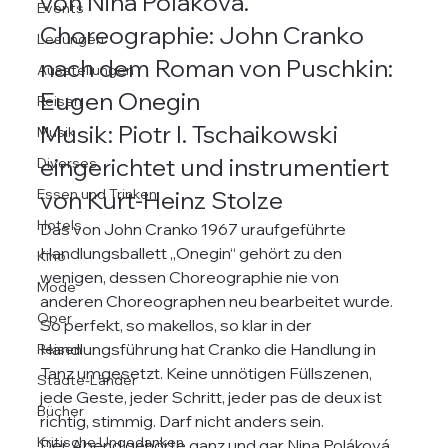
von Nina Poláková.
Events
Choreographie: John Cranko 
Lesungen
nach dem Roman von Puschkin: 
Ausstellungen
Eugen Onegin
Reisen
Musik: Piotr I. Tschaikowski 
Musik
eingerichtet und instrumentiert 
Diverses
Essen und Trinken
von Kurt-Heinz Stolze
Hotels
Das von John Cranko 1967 uraufgeführte 
Handlungsballett „Onegin“ gehört zu den 
Kino
wenigen, dessen Choreographie nie von 
Mode
anderen Choreographen neu bearbeitet wurde. 
Oper
So perfekt, so makellos, so klar in der 
Handlungsführung hat Cranko die Handlung in 
Reisen
Tanz umgesetzt. Keine unnötigen Füllszenen, 
Städte-Länder
jede Geste, jeder Schritt, jeder pas de deux ist 
Bücher
richtig, stimmig. Darf nicht anders sein.
Kritische Ungedanken
Der Abend gehörte ganz und gar Nina Poláková 