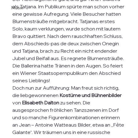
als Tatjana. Im Publikum spürte man schon vorher 
Musik
eine gewisse Aufregung. Viele Besucher hatten 
Blumensträuße mitgebracht. Tatjanas erstes 
Solo, kaum verklungen, wurde schon mit lautem 
Bravo quittiert. Nach dem rauschhaften Schluss, 
dem Abschieds-pas de deux zwischen Onegin 
und Tatjana, brach zu Recht ein nicht endender 
Jubel und Beifall aus. Es regnete Blumensträuße. 
Die Ballerina hatte Tränen in den Augen. So feiert 
ein Wiener Staatsopernpublikum den Abschied 
seines Lieblings!
Doch nun zur Aufführung: Man freut sich richtig, 
die liebgewonnenen 
Kostüme und Bühnenbilder
von 
Elisabeth Dalton
 zu sehen. Die 
ausgesprochen fröhlichen Tanzszenen im Dorf 
und so manche Figurenkombinationen erinnern 
an Jean – Antoine Watteaus Bilder, etwa an „Fête 
Galante“. Wir träumen uns in eine russische 