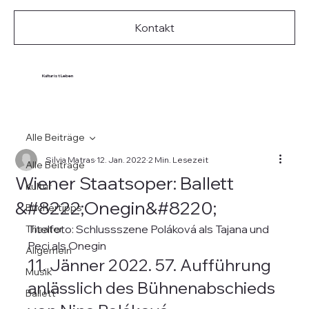
Kontakt
Kultur ist Leben
Alle Beiträge
Silvia Matras
12. Jan. 2022
2 Min. Lesezeit
Alle Beiträge
Wiener Staatsoper: Ballett
Kultur
&#8222;Onegin&#8220;
Büchertipps
Titelfoto: Schlussszene Poláková als Tajana und 
Theater
Peci als Onegin
Allgemein
11. Jänner 2022. 57. Aufführung 
Musik
anlässlich des Bühnenabschieds 
Ballett