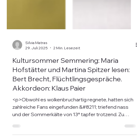
Silvia Matras